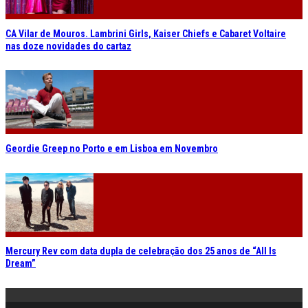
CA Vilar de Mouros. Lambrini Girls, Kaiser Chiefs e Cabaret Voltaire
nas doze novidades do cartaz
Geordie Greep no Porto e em Lisboa em Novembro
Mercury Rev com data dupla de celebração dos 25 anos de “All Is
Dream”