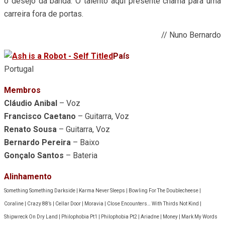
o desejo da banda. O talento aqui presente chama para uma
carreira fora de portas.
// Nuno Bernardo
País
Portugal
Membros
Cláudio Anibal
– Voz
Francisco Caetano
– Guitarra, Voz
Renato Sousa
– Guitarra, Voz
Bernardo Pereira
– Baixo
Gonçalo Santos
– Bateria
Alinhamento
Something Something Darkside | Karma Never Sleeps | Bowling For The Doublecheese |
Coraline | Crazy 88’s | Cellar Door | Moravia | Close Encounters… With Thirds Not Kind |
Shipwreck On Dry Land | Philophobia Pt1 | Philophobia Pt2 | Ariadne | Money | Mark My Words