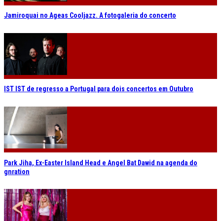
Jamiroquai no Ageas Cooljazz. A fotogaleria do concerto
IST IST de regresso a Portugal para dois concertos em Outubro
Park Jiha, Ex-Easter Island Head e Angel Bat Dawid na agenda do
gnration