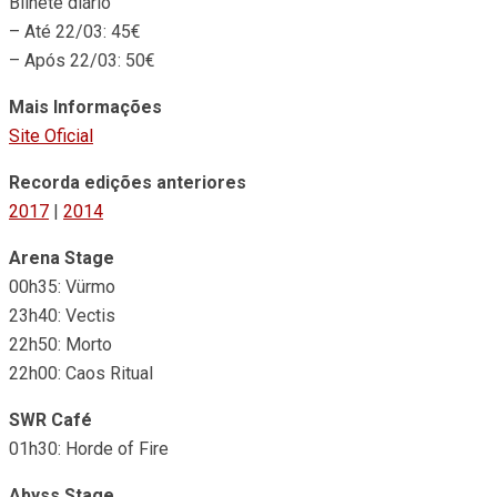
Bilhete diário
– Até 22/03: 45€
– Após 22/03: 50€
Mais Informações
Site Oficial
Recorda edições anteriores
2017
|
2014
Arena Stage
00h35: Vürmo
23h40: Vectis
22h50: Morto
22h00: Caos Ritual
SWR Café
01h30: Horde of Fire
Abyss Stage