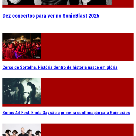
Dez concertos para ver no SonicBlast 2026
Cerco de Sortelha. História dentro de história nasce em glória
Sonus Art Fest. Enola Gay são a primeira confirmação para Guimarães