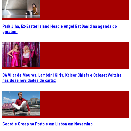
Park Jiha, Ex-Easter Island Head e Angel Bat Dawid na agenda do
gnration
CA Vilar de Mouros. Lambrini Girls, Kaiser Chiefs e Cabaret Voltaire
nas doze novidades do cartaz
Geordie Greep no Porto e em Lisboa em Novembro