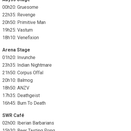
00h20: Gruesome
22h35: Revenge
20h50: Primitive Man
19h25: Vastum
18h10: Venefixion
Arena Stage
01h20: Invunche
23h35: Indian Nightmare
21h50: Corpus Offal
20h10: Balmog
18h50: ANZV
17h35: Deathgeist
16h45: Burn To Death
SWR Café
02h00: Iberian Barbarians
15h30: Beer Tasting Pong