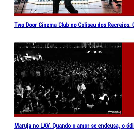
Two Door Cinema Club no Coliseu dos Recreios. O
Maruja no LAV. Quando o amor se endeusa, o ódi