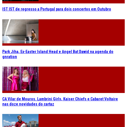
IST IST de regresso a Portugal para dois concertos em Outubro
Park Jiha, Ex-Easter Island Head e Angel Bat Dawid na agenda do
gnration
CA Vilar de Mouros. Lambrini Girls, Kaiser Chiefs e Cabaret Voltaire
nas doze novidades do cartaz