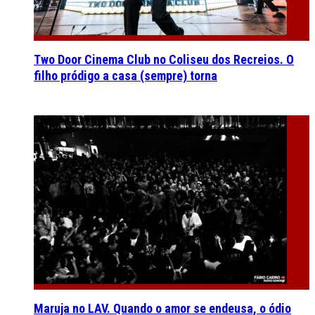
Two Door Cinema Club no Coliseu dos Recreios. O
filho pródigo a casa (sempre) torna
Maruja no LAV. Quando o amor se endeusa, o ódio