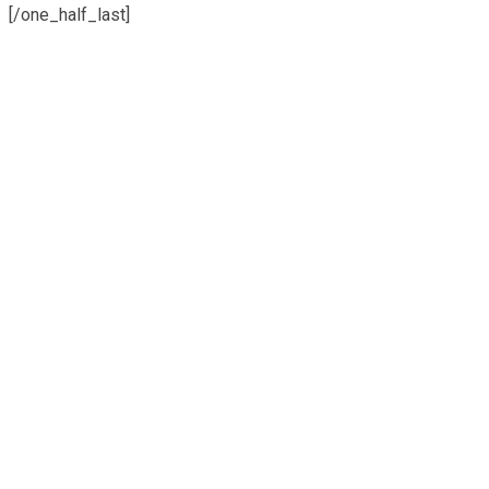
[/one_half_last]