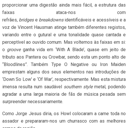
proporcionar uma digestão ainda mais fácil, a estrutura das
faixas ataca-nos com
refrães,
bridges
e
breakdowns
identificáveis e acessíveis e a
voz de Vincent Hausman atinge também diferentes registos,
variando entre o gutural e uma tonalidade quase cantada e
perceptível ao ouvido comum. Mas voltemos às faixas em si:
o
groove
ganha vida em ‘With A Blade’, quase em jeito de
tributo aos Pantera ou Crowbar, sendo esta um ponto alto de
“Bloodlines”. Também Type O Negative ou Iron Maiden
emprestam alguns dos seus elementos nas introduções de
‘Down So Low’ e ‘Of War’, respectivamente. Mas esta mistura
imensa resulta num saudável
southern style
metal, podendo
agradar a uma larga maioria de fãs de música pesada sem
surpreender necessariamente.
Como Jorge Jesus diria, os Howl colocaram a carne toda no
assador e prepararam-nos um churrasco com as melhores