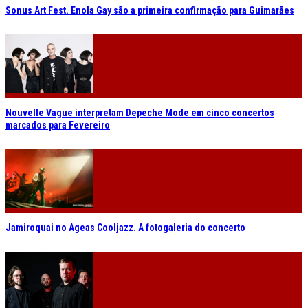
Sonus Art Fest. Enola Gay são a primeira confirmação para Guimarães
Nouvelle Vague interpretam Depeche Mode em cinco concertos
marcados para Fevereiro
Jamiroquai no Ageas Cooljazz. A fotogaleria do concerto