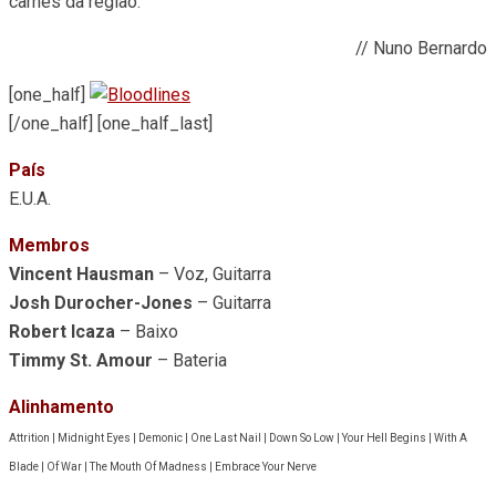
carnes da região.
// Nuno Bernardo
[one_half]
[/one_half] [one_half_last]
País
E.U.A.
Membros
Vincent Hausman
– Voz, Guitarra
Josh Durocher-Jones
– Guitarra
Robert Icaza
– Baixo
Timmy St. Amour
– Bateria
Alinhamento
Attrition | Midnight Eyes | Demonic | One Last Nail | Down So Low | Your Hell Begins | With A
Blade | Of War | The Mouth Of Madness | Embrace Your Nerve