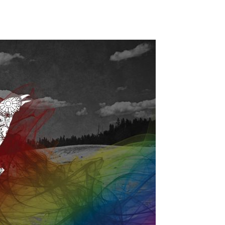
DLIN – “A SIGN OF TIME”