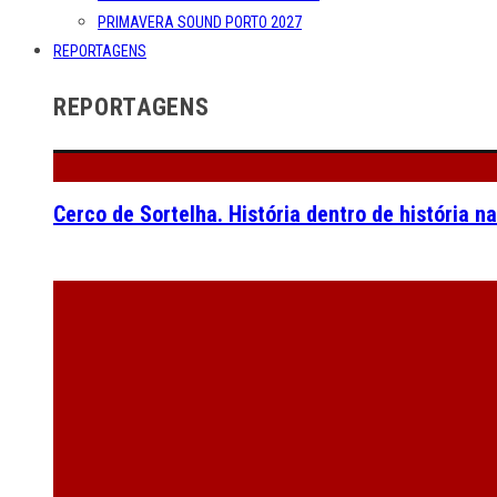
PRIMAVERA SOUND PORTO 2027
REPORTAGENS
REPORTAGENS
Cerco de Sortelha. História dentro de história n
Jamiroquai no Ageas Cooljazz. A fotogaleria do
Uncle Acid and the Deadbeats no LAV. A fotogal