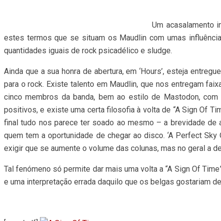
positivos, e existe uma certa filosofia à volta de “A Sign Of T
final tudo nos parece ter soado ao mesmo – a brevidade de 
quem tem a oportunidade de chegar ao disco. ‘A Perfect Sky 
exigir que se aumente o volume das colunas, mas no geral a des
Tal fenómeno só permite dar mais uma volta a “A Sign Of Time”
e uma interpretação errada daquilo que os belgas gostariam de 
[one_half]
[/one_half] [one_half_last]
País
Bélgica
Membros
Jasper Bullynck
– Guitarra e Voz
Kris Vannecke
– Guitarra e Voz
Yannick Dumarey
– Baixo