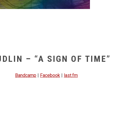
Bandcamp
|
Facebook
|
last.fm
vulgar de Type O Negative com uns Pink Floyd esgalhadores d
 (demasiado) evidentes. “A Sign Of Time” é o novo álbum e te
e a algo mais violento, os restantes minutos do álbum (à excepç
xas divertidas e bem construídas, ao mesmo tempo que habilidos
ma variada oferta de tons competentes. O conteúdo lírico 