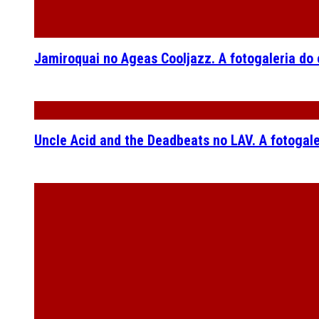
Two Door Cinema Club no Coliseu dos Recreios. O
Maruja no LAV. Quando o amor se endeusa, o ódi