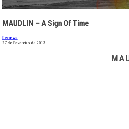
Um acasalamento in
estes termos que se situam os Maudlin com umas influências
quantidades iguais de rock psicadélico e sludge.
Ainda que a sua honra de abertura, em ‘Hours’, esteja entregu
para o rock. Existe talento em Maudlin, que nos entregam fai
cinco membros da banda, bem ao estilo de Mastodon, com u