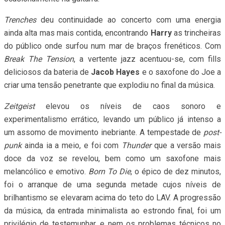
Trenches
deu continuidade ao concerto com uma energia
ainda alta mas mais contida, encontrando
Harry
as trincheiras
do público onde surfou num mar de braços frenéticos. Com
Break The Tension
, a vertente jazz acentuou-se, com fills
deliciosos da bateria de
Jacob Hayes
e o saxofone do Joe a
criar uma tensão penetrante que explodiu no final da música.
Zeitgeist
elevou os níveis de caos sonoro e
experimentalismo errático, levando um público já intenso a
um assomo de movimento inebriante. A tempestade de
post-
punk
ainda ia a meio, e foi com
Thunder
que a versão mais
doce da voz se revelou, bem como um saxofone mais
melancólico e emotivo.
Born To Die
, o épico de dez minutos,
foi o arranque de uma segunda metade cujos níveis de
brilhantismo se elevaram acima do teto do LAV. A progressão
da música, da entrada minimalista ao estrondo final, foi um
privilégio de testemunhar, e nem os problemas técnicos no