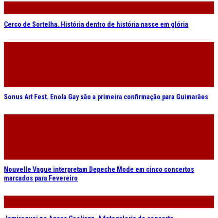
Cerco de Sortelha. História dentro de história nasce em glória
Sonus Art Fest. Enola Gay são a primeira confirmação para Guimarães
Nouvelle Vague interpretam Depeche Mode em cinco concertos
marcados para Fevereiro