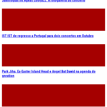
Jamiroquai no Ageas Cooljazz. A fotogaleria do concerto
IST IST de regresso a Portugal para dois concertos em Outubro
Park Jiha, Ex-Easter Island Head e Angel Bat Dawid na agenda do
gnration