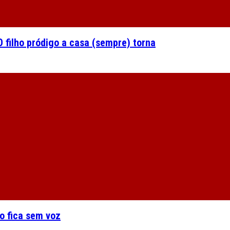
 filho pródigo a casa (sempre) torna
o fica sem voz