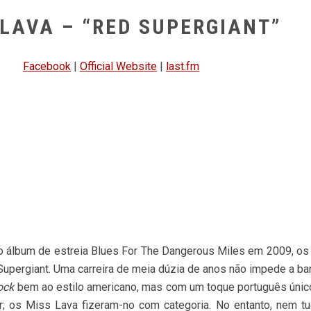
 LAVA – “RED SUPERGIANT”
Facebook
|
Official Website
|
last.fm
 álbum de estreia Blues For The Dangerous Miles em 2009, o
upergiant. Uma carreira de meia dúzia de anos não impede a ban
ock
bem ao estilo americano, mas com um toque português único
r; os Miss Lava fizeram-no com categoria. No entanto, nem 