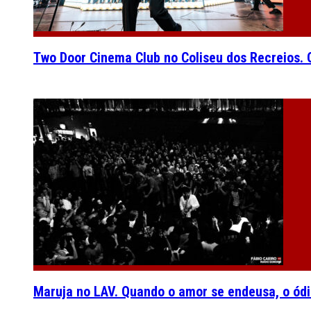
Two Door Cinema Club no Coliseu dos Recreios. O
Maruja no LAV. Quando o amor se endeusa, o ódi