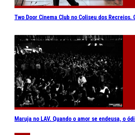
Two Door Cinema Club no Coliseu dos Recreios. O
Maruja no LAV. Quando o amor se endeusa, o ódi