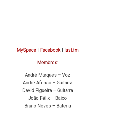
MySpace
|
Facebook
|
last.fm
Membros:
André Marques – Voz
André Afonso – Guitarra
David Figueira – Guitarra
João Félix – Baixo
Bruno Neves – Bateria