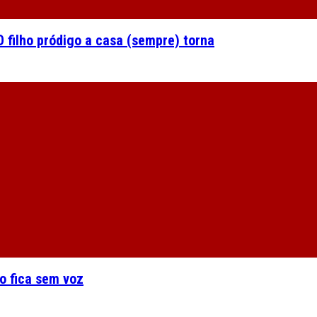
 filho pródigo a casa (sempre) torna
o fica sem voz