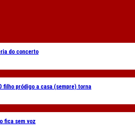
eria do concerto
 filho pródigo a casa (sempre) torna
o fica sem voz