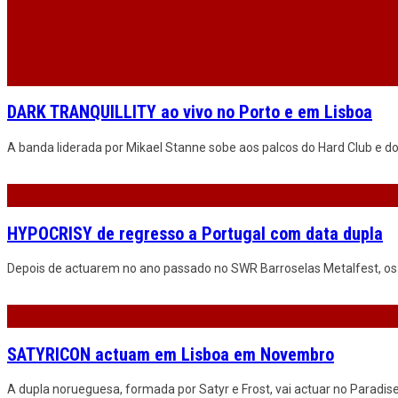
HYPOCRISY de regresso a Portugal com data dupla
Depois de actuarem no ano passado no SWR Barroselas Metalfest, os 
SATYRICON actuam em Lisboa em Novembro
A dupla norueguesa, formada por Satyr e Frost, vai actuar no Paradi