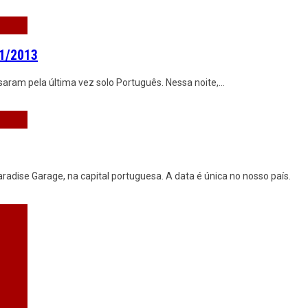
11/2013
isaram pela última vez solo Português. Nessa noite,
...
radise Garage, na capital portuguesa. A data é única no nosso país.
 Paradise Garage, nos dias 17 e
...