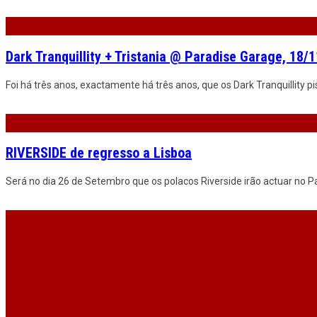
Dark Tranquillity + Tristania @ Paradise Garage, 18/
Foi há três anos, exactamente há três anos, que os Dark Tranquillity p
RIVERSIDE de regresso a Lisboa
Será no dia 26 de Setembro que os polacos Riverside irão actuar no Pa
DARK TRANQUILLITY ao vivo no Porto e em Lisboa
A banda liderada por Mikael Stanne sobe aos palcos do Hard Club e do