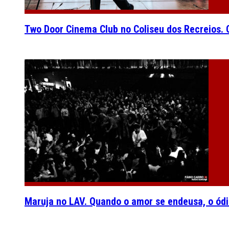
Two Door Cinema Club no Coliseu dos Recreios. O
Maruja no LAV. Quando o amor se endeusa, o ódi