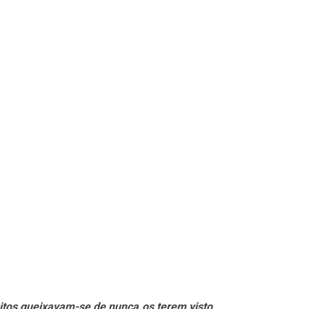
itos queixavam-se de nunca os terem visto,