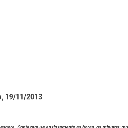
e, 19/11/2013
e espera. Contavam-se ansiosamente as horas, os minutos; mu