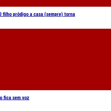
 filho pródigo a casa (sempre) torna
o fica sem voz