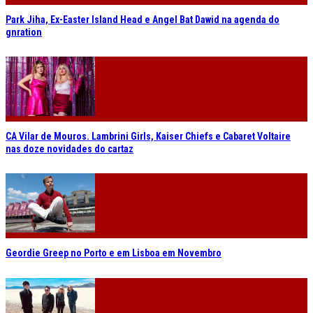
Park Jiha, Ex-Easter Island Head e Angel Bat Dawid na agenda do
gnration
CA Vilar de Mouros. Lambrini Girls, Kaiser Chiefs e Cabaret Voltaire
nas doze novidades do cartaz
Geordie Greep no Porto e em Lisboa em Novembro