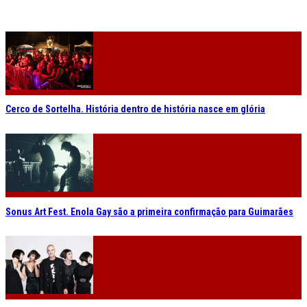
Cerco de Sortelha. História dentro de história nasce em glória
Sonus Art Fest. Enola Gay são a primeira confirmação para Guimarães