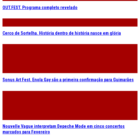
Cerco de Sortelha. História dentro de história nasce em glória
Sonus Art Fest. Enola Gay são a primeira confirmação para Guimarães
Nouvelle Vague interpretam Depeche Mode em cinco concertos
marcados para Fevereiro
2026 © RUÍDO SONORO