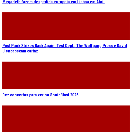
Post Punk Strikes Back Again. Test Dept., The Wolfgang Press e David
J encabeçam cartaz
Dez concertos para ver no SonicBlast 2026
OUT.FEST. Programa completo revelado