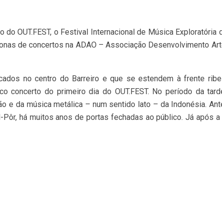
ão do OUT.FEST, o Festival Internacional de Música Exploratória 
tonas de concertos na ADAO – Associação Desenvolvimento Artes
ncados no centro do Barreiro e que se estendem à frente ribe
co concerto do primeiro dia do OUT.FEST. No período da tar
 e da música metálica – num sentido lato – da Indonésia. Ante
-Pôr, há muitos anos de portas fechadas ao público. Já após a h