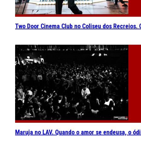
Two Door Cinema Club no Coliseu dos Recreios. O
Maruja no LAV. Quando o amor se endeusa, o ódi