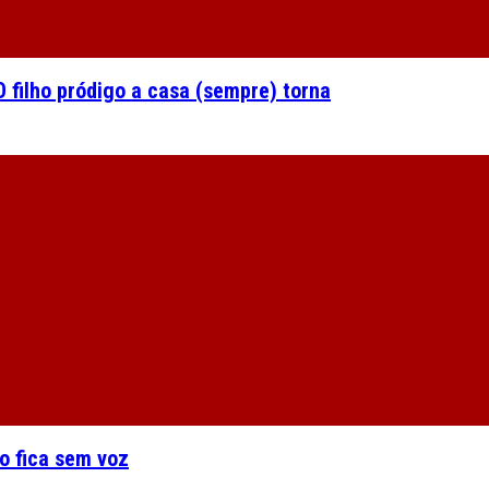
 filho pródigo a casa (sempre) torna
o fica sem voz