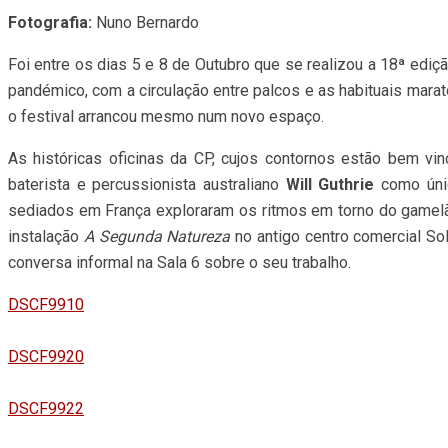
Fotografia:
Nuno Bernardo
Foi entre os dias 5 e 8 de Outubro que se realizou a 18ª ediç
pandémico, com a circulação entre palcos e as habituais mara
o festival arrancou mesmo num novo espaço.
As históricas oficinas da CP, cujos contornos estão bem vi
baterista e percussionista australiano
Will Guthrie
como úni
sediados em França exploraram os ritmos em torno do gamelão
instalação
A Segunda Natureza
no antigo centro comercial Sol
conversa informal na Sala 6 sobre o seu trabalho.
DSCF9910
DSCF9920
DSCF9922