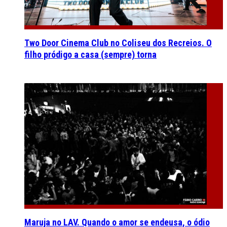
Two Door Cinema Club no Coliseu dos Recreios. O
filho pródigo a casa (sempre) torna
Maruja no LAV. Quando o amor se endeusa, o ódio