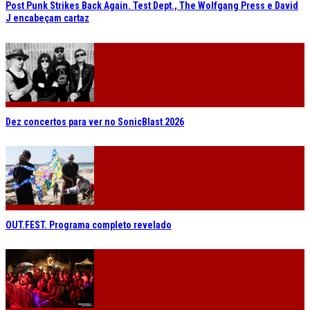
Post Punk Strikes Back Again. Test Dept., The Wolfgang Press e David
J encabeçam cartaz
Dez concertos para ver no SonicBlast 2026
OUT.FEST. Programa completo revelado