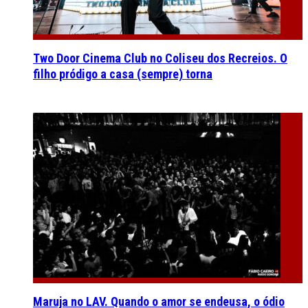
Two Door Cinema Club no Coliseu dos Recreios. O
filho pródigo a casa (sempre) torna
Maruja no LAV. Quando o amor se endeusa, o ódio