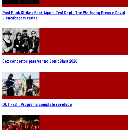
Post Punk Strikes Back Again. Test Dept., The Wolfgang Press e David
J encabeçam cartaz
Dez concertos para ver no SonicBlast 2026
OUT.FEST. Programa completo revelado