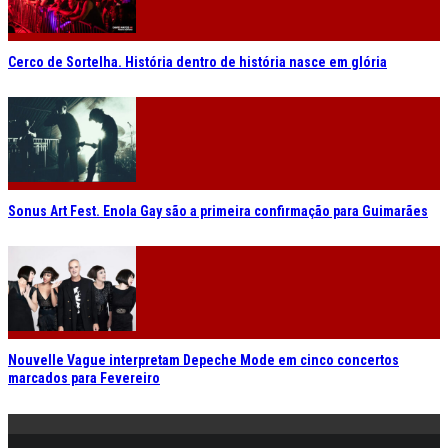
Cerco de Sortelha. História dentro de história nasce em glória
Sonus Art Fest. Enola Gay são a primeira confirmação para Guimarães
Nouvelle Vague interpretam Depeche Mode em cinco concertos
marcados para Fevereiro