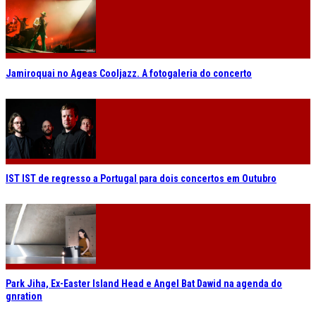
Jamiroquai no Ageas Cooljazz. A fotogaleria do concerto
IST IST de regresso a Portugal para dois concertos em Outubro
Park Jiha, Ex-Easter Island Head e Angel Bat Dawid na agenda do
gnration