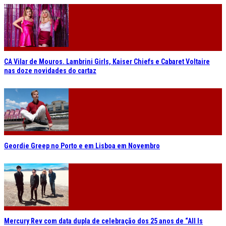
CA Vilar de Mouros. Lambrini Girls, Kaiser Chiefs e Cabaret Voltaire
nas doze novidades do cartaz
Geordie Greep no Porto e em Lisboa em Novembro
Mercury Rev com data dupla de celebração dos 25 anos de “All Is