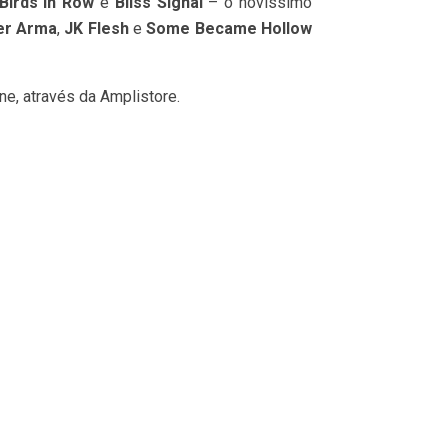
Birds In Row
e
Bliss Signal
– o novíssimo
ter Arma
,
JK Flesh
e
Some Became Hollow
ne, através da Amplistore.