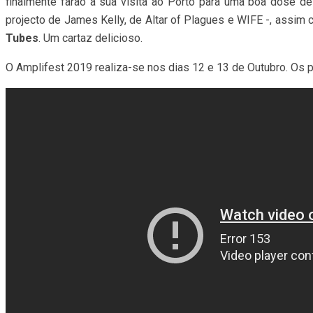
finalmente farão a sua visita ao Porto para uma boa dose 
projecto de James Kelly, de Altar of Plagues e WIFE -, assim
Tubes
. Um cartaz delicioso.
O Amplifest 2019 realiza-se nos dias 12 e 13 de Outubro. Os p