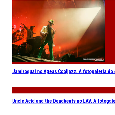
Jamiroquai no Ageas Cooljazz. A fotogaleria do
Uncle Acid and the Deadbeats no LAV. A fotogal