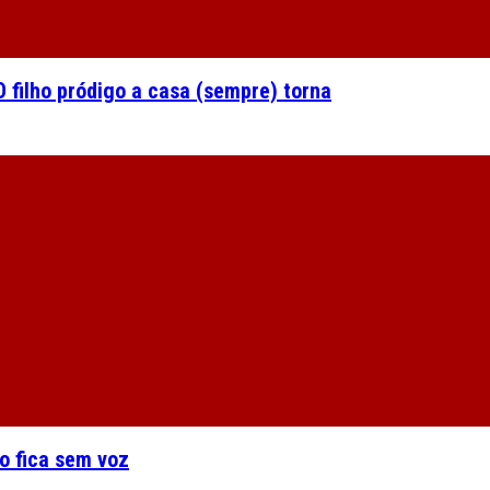
 filho pródigo a casa (sempre) torna
o fica sem voz