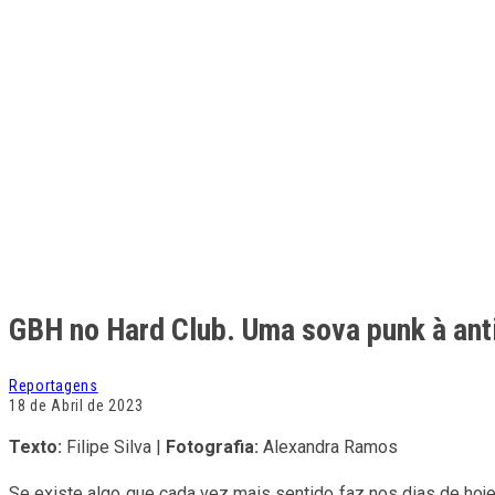
Texto:
Filipe Silva |
Fotografia:
Alexandra Ramos
Se existe algo que cada vez mais sentido faz nos dias de ho
incrivelmente rápidas e cortantes, conteúdo lírico de cariz po
correm, com toda a instabilidade social, económica e políti
NOFX torna-se cada vez mais relevante e actual. Compreende-
perder, especialmente quando tomamos em consideração que s
apenas uma data de regresso ao nosso país, mas sim três – F
quanto GBH. Atirando a seta à parede, decidimos aproveitar 
acompanhar por três bandas de abertura, cada uma a puxar de 
As hostes foram assim abertas pelos
Crab Monsters
, banda
de estarem a ser assistidos por um número bastante reduzido
temas, desde “License Man”, “Rock and Roll” e “Good Home” d
da banda,
Piss Wizard
. Curto e grosso, como se costuma dizer
ímpeto do vocalista Tiago Guterres – ou Granada, para os am
excelente começo de noite.