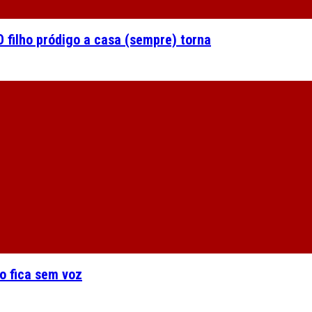
 filho pródigo a casa (sempre) torna
o fica sem voz