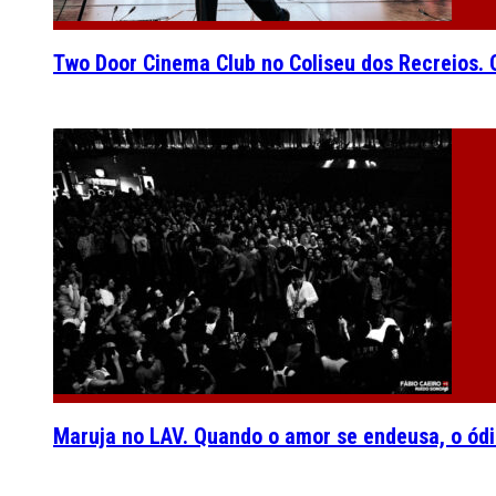
Two Door Cinema Club no Coliseu dos Recreios. O
Maruja no LAV. Quando o amor se endeusa, o ódi