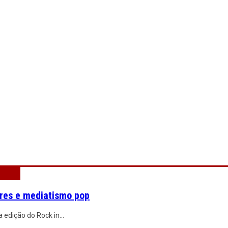
ares e mediatismo pop
a edição do Rock in
...