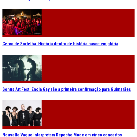
Cerco de Sortelha. História dentro de história nasce em glória
Sonus Art Fest. Enola Gay são a primeira confirmação para Guimarães
Nouvelle Vague interpretam Depeche Mode em cinco concertos