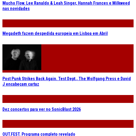
Mucho Flow. Lee Ranaldo & Leah Singer, Hannah Frances e Milkweed
nas novidades
Megadeth fazem despedida europeia em Lisboa em Abril
Post Punk Strikes Back Again. Test Dept., The Wolfgang Press e David
J encabeçam cartaz
Dez concertos para ver no SonicBlast 2026
OUT.FEST. Programa completo revelado