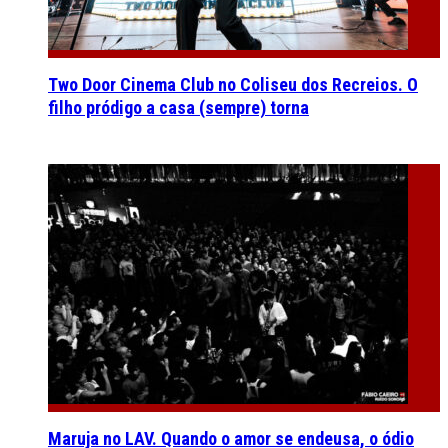
Two Door Cinema Club no Coliseu dos Recreios. O
filho pródigo a casa (sempre) torna
Maruja no LAV. Quando o amor se endeusa, o ódio