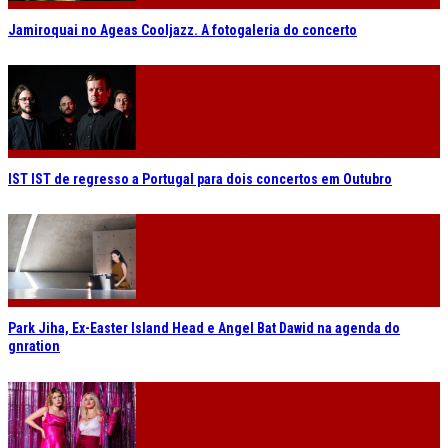
Jamiroquai no Ageas Cooljazz. A fotogaleria do concerto
IST IST de regresso a Portugal para dois concertos em Outubro
Park Jiha, Ex-Easter Island Head e Angel Bat Dawid na agenda do
gnration