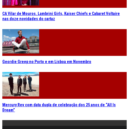
CA Vilar de Mouros. Lambrini Girls, Kaiser Chiefs e Cabaret Voltaire
nas doze novidades do cartaz
Geordie Greep no Porto e em Lisboa em Novembro
Mercury Rev com data dupla de celebração dos 25 anos de “All Is
Dream”