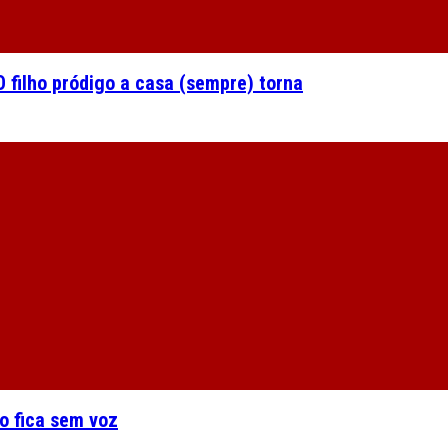
 filho pródigo a casa (sempre) torna
o fica sem voz