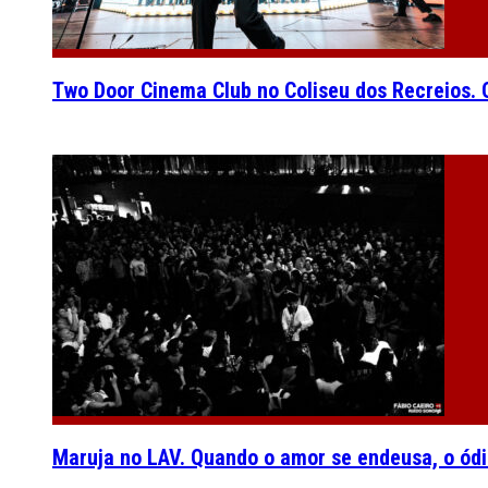
Two Door Cinema Club no Coliseu dos Recreios. O
Maruja no LAV. Quando o amor se endeusa, o ódi