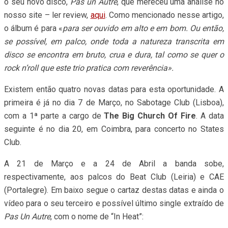
o seu novo disco,
Pas un Autre
, que mereceu uma análise no
nosso site – ler review,
aqui
. Como mencionado nesse artigo,
o álbum é para «
para ser ouvido em alto e em bom. Ou então,
se possível, em palco, onde toda a natureza transcrita em
disco se encontra em bruto, crua e dura, tal como se quer o
rock n’roll que este trio pratica com reverência».
Existem então quatro novas datas para esta oportunidade. A
primeira é já no dia 7 de Março, no Sabotage Club (Lisboa),
com a 1ª parte a cargo de
The Big Church Of Fire
. A data
seguinte é no dia 20, em Coimbra, para concerto no States
Club.
A 21 de Março e a 24 de Abril a banda sobe,
respectivamente, aos palcos do Beat Club (Leiria) e CAE
(Portalegre). Em baixo segue o cartaz destas datas e ainda o
vídeo para o seu terceiro e possível último single extraído de
Pas Un Autre
, com o nome de “In Heat”: