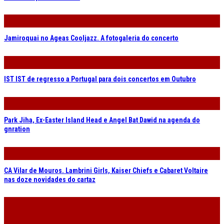
Jamiroquai no Ageas Cooljazz. A fotogaleria do concerto
IST IST de regresso a Portugal para dois concertos em Outubro
Park Jiha, Ex-Easter Island Head e Angel Bat Dawid na agenda do
gnration
CA Vilar de Mouros. Lambrini Girls, Kaiser Chiefs e Cabaret Voltaire
nas doze novidades do cartaz