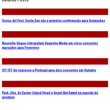
Related Posts
Sonus Art Fest. Enola Gay são a primeira confirmação para Guimarães
Nouvelle Vague interpretam Depeche Mode em cinco concertos
marcados para Fevereiro
IST IST de regresso a Portugal para dois concertos em Outubro
Park Jiha, Ex-Easter Island Head e Angel Bat Dawid na agenda do
gnration