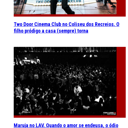
Two Door Cinema Club no Coliseu dos Recreios. O
filho pródigo a casa (sempre) torna
Maruja no LAV. Quando o amor se endeusa, o ódio