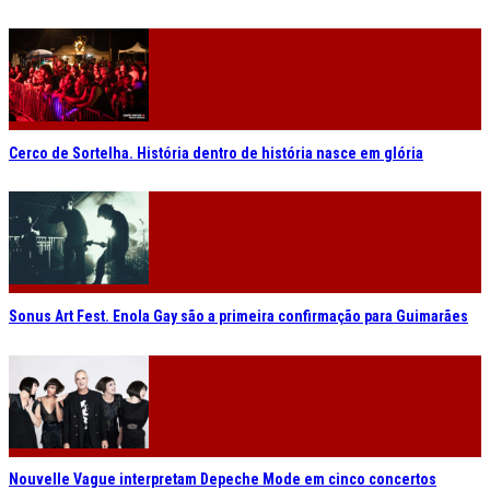
Cerco de Sortelha. História dentro de história nasce em glória
Sonus Art Fest. Enola Gay são a primeira confirmação para Guimarães
Nouvelle Vague interpretam Depeche Mode em cinco concertos