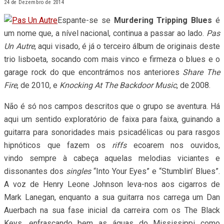
24 de Dezembro de 2014
Espante-se se
Murdering Tripping Blues
é
um nome que, a nível nacional, continua a passar ao lado.
Pas
Un Autre
, aqui visado, é já o terceiro álbum de originais deste
trio lisboeta, socando com mais vinco e firmeza o blues e o
garage rock do que encontrámos nos anteriores
Share The
Fire
, de 2010, e
Knocking At The Backdoor Music
, de 2008.
Não é só nos campos descritos que o grupo se aventura. Há
aqui um sentido exploratório de faixa para faixa, guinando a
guitarra para sonoridades mais psicadélicas ou para rasgos
hipnóticos que fazem os
riffs
ecoarem nos ouvidos,
vindo sempre à cabeça aquelas melodias viciantes e
dissonantes dos
singles
“Into Your Eyes” e “Stumblin’ Blues”.
A voz de Henry Leone Johnson leva-nos aos cigarros de
Mark Lanegan, enquanto a sua guitarra nos carrega um Dan
Auerbach na sua fase inicial da carreira com os The Black
Keys, enfrascando bem as águas do Mississippi como