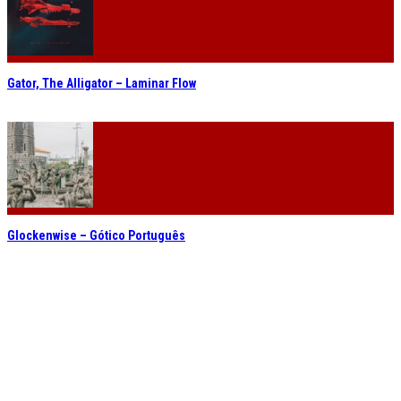
Gator, The Alligator – Laminar Flow
Glockenwise – Gótico Português