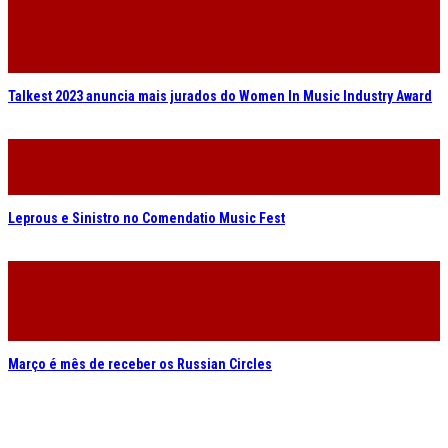
Talkest 2023 anuncia mais jurados do Women In Music Industry Award
Leprous e Sinistro no Comendatio Music Fest
Março é mês de receber os Russian Circles