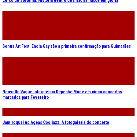
Cerco de Sortelha. História dentro de história nasce em glória
Sonus Art Fest. Enola Gay são a primeira confirmação para Guimarães
Nouvelle Vague interpretam Depeche Mode em cinco concertos
marcados para Fevereiro
Jamiroquai no Ageas Cooljazz. A fotogaleria do concerto