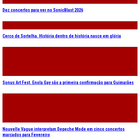
Dez concertos para ver no SonicBlast 2026
Cerco de Sortelha. História dentro de história nasce em glória
Sonus Art Fest. Enola Gay são a primeira confirmação para Guimarães
Nouvelle Vague interpretam Depeche Mode em cinco concertos
marcados para Fevereiro