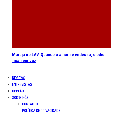
Maruja no LAV. Quando o amor se endeusa, o ódio
fica sem voz
REVIEWS
ENTREVISTAS
OPINIÃO
SOBRE NÓS
CONTACTO
POLÍTICA DE PRIVACIDADE