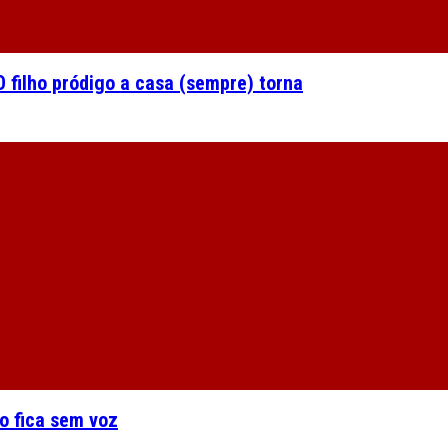
 filho pródigo a casa (sempre) torna
o fica sem voz