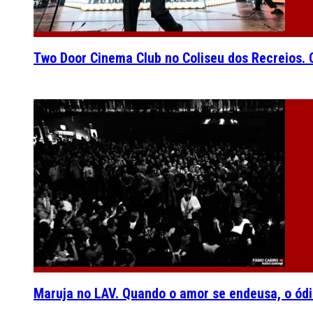
Two Door Cinema Club no Coliseu dos Recreios. O
Maruja no LAV. Quando o amor se endeusa, o ódi