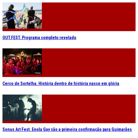
OUT.FEST. Programa completo revelado
Cerco de Sortelha. História dentro de história nasce em glória
Sonus Art Fest. Enola Gay são a primeira confirmação para Guimarães