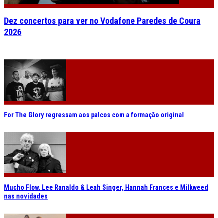
Dez concertos para ver no Vodafone Paredes de Coura
2026
For The Glory regressam aos palcos com a formação original
Mucho Flow. Lee Ranaldo & Leah Singer, Hannah Frances e Milkweed
nas novidades