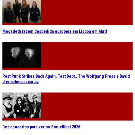
Megadeth fazem despedida europeia em Lisboa em Abril
Post Punk Strikes Back Again. Test Dept., The Wolfgang Press e David
J encabeçam cartaz
Dez concertos para ver no SonicBlast 2026