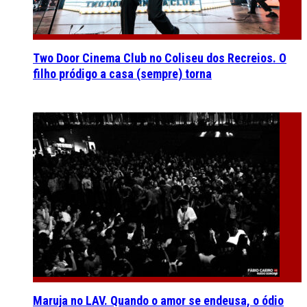
Two Door Cinema Club no Coliseu dos Recreios. O
filho pródigo a casa (sempre) torna
Maruja no LAV. Quando o amor se endeusa, o ódio