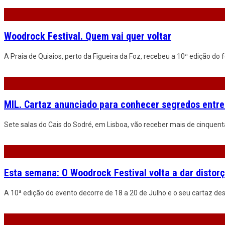
Woodrock Festival. Quem vai quer voltar
A Praia de Quiaios, perto da Figueira da Foz, recebeu a 10ª edição do f
MIL. Cartaz anunciado para conhecer segredos entre
Sete salas do Cais do Sodré, em Lisboa, vão receber mais de cinquen
Esta semana: O Woodrock Festival volta a dar distorç
A 10ª edição do evento decorre de 18 a 20 de Julho e o seu cartaz des