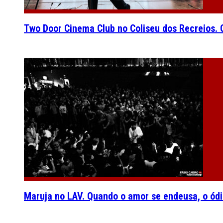
Two Door Cinema Club no Coliseu dos Recreios. O
Maruja no LAV. Quando o amor se endeusa, o ódi