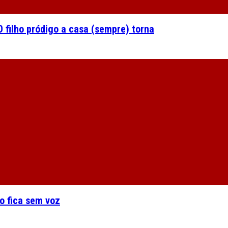
 filho pródigo a casa (sempre) torna
o fica sem voz