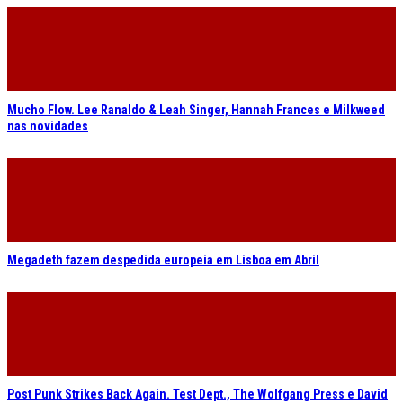
Mucho Flow. Lee Ranaldo & Leah Singer, Hannah Frances e Milkweed
nas novidades
Megadeth fazem despedida europeia em Lisboa em Abril
Post Punk Strikes Back Again. Test Dept., The Wolfgang Press e David