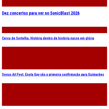
Dez concertos para ver no SonicBlast 2026
Cerco de Sortelha. História dentro de história nasce em glória
Sonus Art Fest. Enola Gay são a primeira confirmação para Guimarães