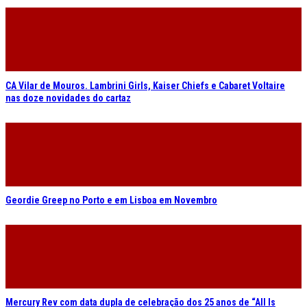
CA Vilar de Mouros. Lambrini Girls, Kaiser Chiefs e Cabaret Voltaire
nas doze novidades do cartaz
Geordie Greep no Porto e em Lisboa em Novembro
Mercury Rev com data dupla de celebração dos 25 anos de “All Is