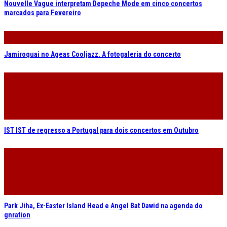
Nouvelle Vague interpretam Depeche Mode em cinco concertos
marcados para Fevereiro
Jamiroquai no Ageas Cooljazz. A fotogaleria do concerto
IST IST de regresso a Portugal para dois concertos em Outubro
Park Jiha, Ex-Easter Island Head e Angel Bat Dawid na agenda do
gnration