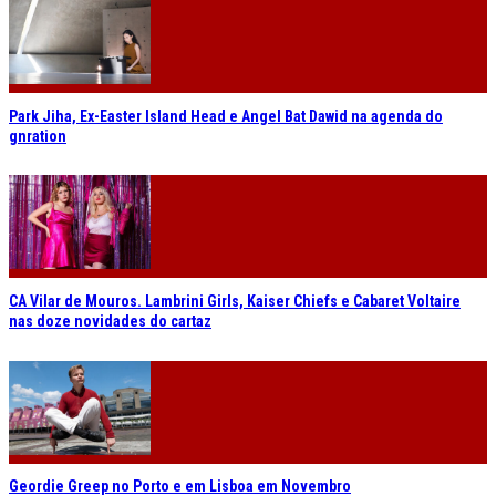
Park Jiha, Ex-Easter Island Head e Angel Bat Dawid na agenda do
gnration
CA Vilar de Mouros. Lambrini Girls, Kaiser Chiefs e Cabaret Voltaire
nas doze novidades do cartaz
Geordie Greep no Porto e em Lisboa em Novembro