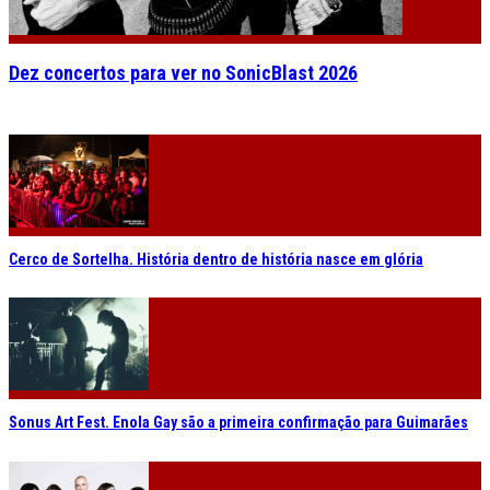
Dez concertos para ver no SonicBlast 2026
Cerco de Sortelha. História dentro de história nasce em glória
Sonus Art Fest. Enola Gay são a primeira confirmação para Guimarães