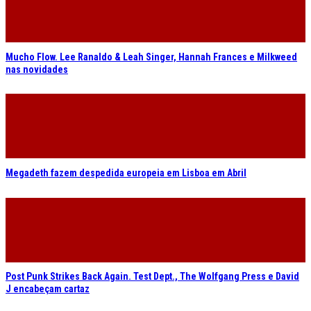
Mucho Flow. Lee Ranaldo & Leah Singer, Hannah Frances e Milkweed
nas novidades
Megadeth fazem despedida europeia em Lisboa em Abril
Post Punk Strikes Back Again. Test Dept., The Wolfgang Press e David
J encabeçam cartaz