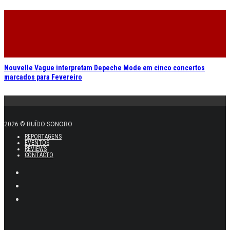
Nouvelle Vague interpretam Depeche Mode em cinco concertos
marcados para Fevereiro
2026 © RUÍDO SONORO
REPORTAGENS
EVENTOS
REVIEWS
CONTACTO