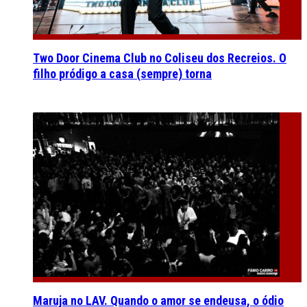
Two Door Cinema Club no Coliseu dos Recreios. O
filho pródigo a casa (sempre) torna
Maruja no LAV. Quando o amor se endeusa, o ódio