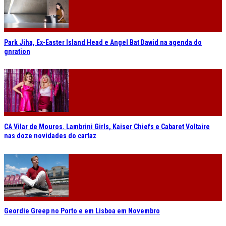
Park Jiha, Ex-Easter Island Head e Angel Bat Dawid na agenda do
gnration
CA Vilar de Mouros. Lambrini Girls, Kaiser Chiefs e Cabaret Voltaire
nas doze novidades do cartaz
Geordie Greep no Porto e em Lisboa em Novembro