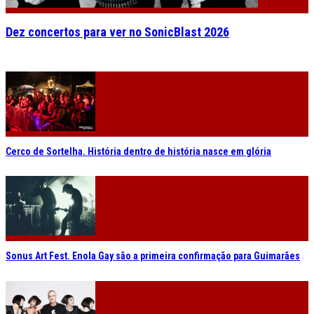
Dez concertos para ver no SonicBlast 2026
Cerco de Sortelha. História dentro de história nasce em glória
Sonus Art Fest. Enola Gay são a primeira confirmação para Guimarães