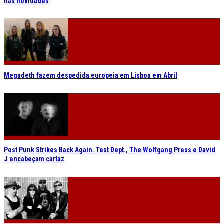
nas novidades
Megadeth fazem despedida europeia em Lisboa em Abril
Post Punk Strikes Back Again. Test Dept., The Wolfgang Press e David
J encabeçam cartaz