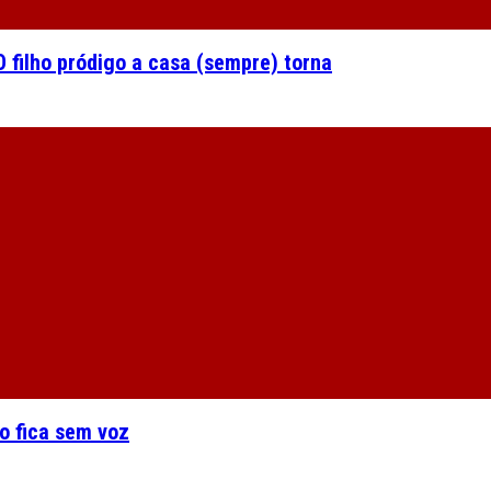
 filho pródigo a casa (sempre) torna
o fica sem voz