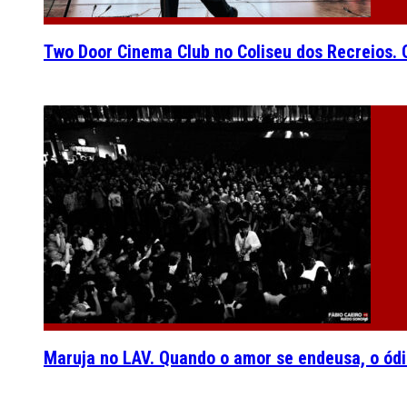
Two Door Cinema Club no Coliseu dos Recreios. O
Maruja no LAV. Quando o amor se endeusa, o ódi