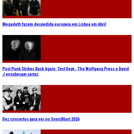
Megadeth fazem despedida europeia em Lisboa em Abril
Post Punk Strikes Back Again. Test Dept., The Wolfgang Press e David
J encabeçam cartaz
Dez concertos para ver no SonicBlast 2026