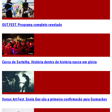
OUT.FEST. Programa completo revelado
Cerco de Sortelha. História dentro de história nasce em glória
Sonus Art Fest. Enola Gay são a primeira confirmação para Guimarães