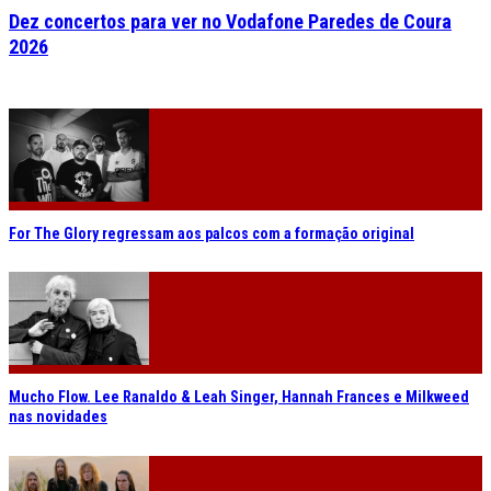
Dez concertos para ver no Vodafone Paredes de Coura
2026
For The Glory regressam aos palcos com a formação original
Mucho Flow. Lee Ranaldo & Leah Singer, Hannah Frances e Milkweed
nas novidades