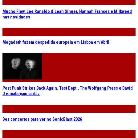
Mucho Flow. Lee Ranaldo & Leah Singer, Hannah Frances e Milkweed
nas novidades
Megadeth fazem despedida europeia em Lisboa em Abril
Post Punk Strikes Back Again. Test Dept., The Wolfgang Press e David
J encabeçam cartaz
Dez concertos para ver no SonicBlast 2026