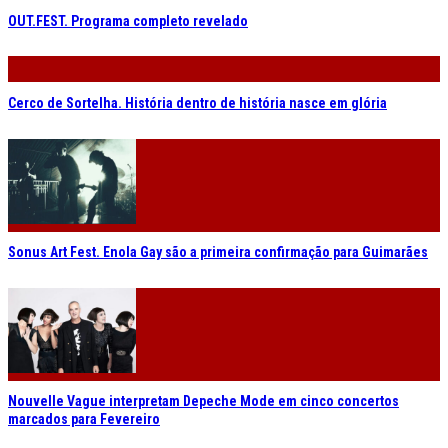
OUT.FEST. Programa completo revelado
Cerco de Sortelha. História dentro de história nasce em glória
Sonus Art Fest. Enola Gay são a primeira confirmação para Guimarães
Nouvelle Vague interpretam Depeche Mode em cinco concertos
marcados para Fevereiro