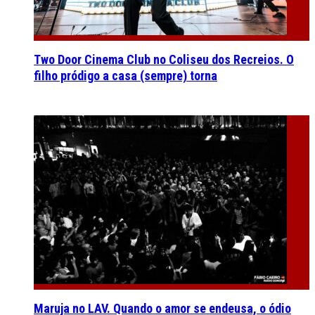
Two Door Cinema Club no Coliseu dos Recreios. O
filho pródigo a casa (sempre) torna
Maruja no LAV. Quando o amor se endeusa, o ódio