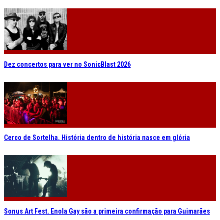
Dez concertos para ver no SonicBlast 2026
Cerco de Sortelha. História dentro de história nasce em glória
Sonus Art Fest. Enola Gay são a primeira confirmação para Guimarães