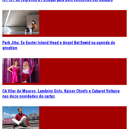
Park Jiha, Ex-Easter Island Head e Angel Bat Dawid na agenda do
gnration
CA Vilar de Mouros. Lambrini Girls, Kaiser Chiefs e Cabaret Voltaire
nas doze novidades do cartaz