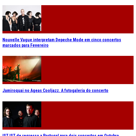
Nouvelle Vague interpretam Depeche Mode em cinco concertos
marcados para Fevereiro
Jamiroquai no Ageas Cooljazz. A fotogaleria do concerto
IST IST de regresso a Portugal para dois concertos em Outubro