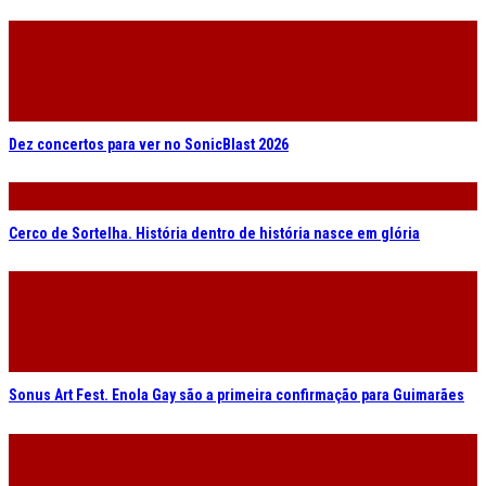
Dez concertos para ver no SonicBlast 2026
Cerco de Sortelha. História dentro de história nasce em glória
Sonus Art Fest. Enola Gay são a primeira confirmação para Guimarães