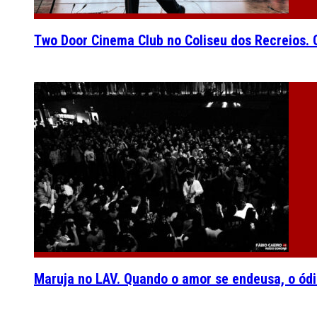
Two Door Cinema Club no Coliseu dos Recreios. O
Maruja no LAV. Quando o amor se endeusa, o ódi