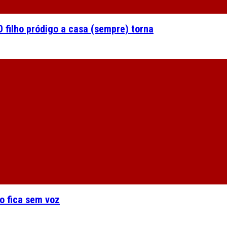
 filho pródigo a casa (sempre) torna
o fica sem voz