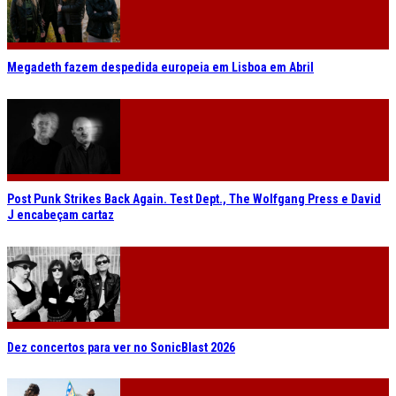
Megadeth fazem despedida europeia em Lisboa em Abril
Post Punk Strikes Back Again. Test Dept., The Wolfgang Press e David
J encabeçam cartaz
Dez concertos para ver no SonicBlast 2026