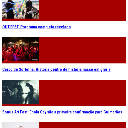
OUT.FEST. Programa completo revelado
Cerco de Sortelha. História dentro de história nasce em glória
Sonus Art Fest. Enola Gay são a primeira confirmação para Guimarães