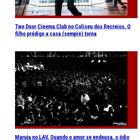
Two Door Cinema Club no Coliseu dos Recreios. O
filho pródigo a casa (sempre) torna
Maruja no LAV. Quando o amor se endeusa, o ódio