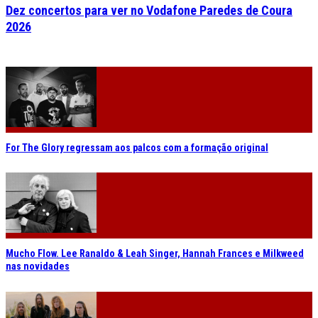
Dez concertos para ver no Vodafone Paredes de Coura
2026
For The Glory regressam aos palcos com a formação original
Mucho Flow. Lee Ranaldo & Leah Singer, Hannah Frances e Milkweed
nas novidades