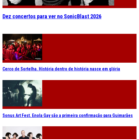
Dez concertos para ver no SonicBlast 2026
Cerco de Sortelha. História dentro de história nasce em glória
Sonus Art Fest. Enola Gay são a primeira confirmação para Guimarães