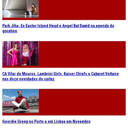
Park Jiha, Ex-Easter Island Head e Angel Bat Dawid na agenda do
gnration
CA Vilar de Mouros. Lambrini Girls, Kaiser Chiefs e Cabaret Voltaire
nas doze novidades do cartaz
Geordie Greep no Porto e em Lisboa em Novembro