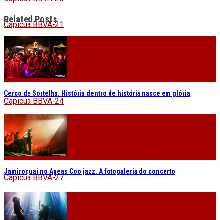
Related Posts
Capicua BBVA-21
Capicua BBVA-22
Capicua BBVA-23
Cerco de Sortelha. História dentro de história nasce em glória
Capicua BBVA-24
Capicua BBVA-25
Capicua BBVA-26
Jamiroquai no Ageas Cooljazz. A fotogaleria do concerto
Capicua BBVA-27
Capicua BBVA-28