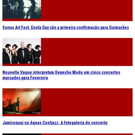
Sonus Art Fest. Enola Gay são a primeira confirmação para Guimarães
Nouvelle Vague interpretam Depeche Mode em cinco concertos
marcados para Fevereiro
Jamiroquai no Ageas Cooljazz. A fotogaleria do concerto