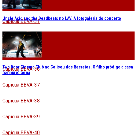
Capicua BBVA-30
Uncle Acid and the Deadbeats no LAV. A fotogaleria do concerto
Capicua BBVA-31
Capicua BBVA-32
Capicua BBVA-34
Two Door Cinema Club no Coliseu dos Recreios. O filho pródigo a casa
Capicua BBVA-36
(sempre) torna
Capicua BBVA-37
Capicua BBVA-38
Capicua BBVA-39
Capicua BBVA-40