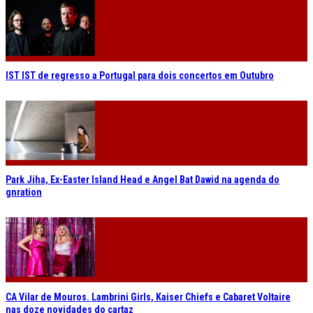
IST IST de regresso a Portugal para dois concertos em Outubro
Park Jiha, Ex-Easter Island Head e Angel Bat Dawid na agenda do
gnration
CA Vilar de Mouros. Lambrini Girls, Kaiser Chiefs e Cabaret Voltaire
nas doze novidades do cartaz