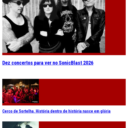
Dez concertos para ver no SonicBlast 2026
Cerco de Sortelha. História dentro de história nasce em glória