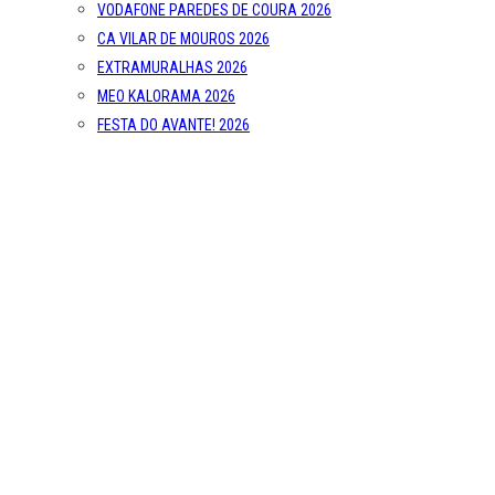
VODAFONE PAREDES DE COURA 2026
CA VILAR DE MOUROS 2026
EXTRAMURALHAS 2026
MEO KALORAMA 2026
FESTA DO AVANTE! 2026
UNDER THE DOOM 2026
OUT.FEST 2026
FESTIVAL MIL 2026
SONUS ART FEST 2026
SEMIBREVE 2026
MUCHO FLOW 2026
MISTY FEST 2026
POST PUNK STRIKES BACK AGAIN 7
PRIMAVERA SOUND PORTO 2027
Reportagens
Reviews
Entrevistas