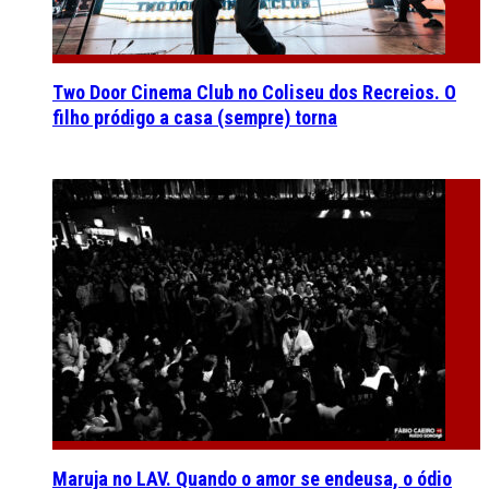
Two Door Cinema Club no Coliseu dos Recreios. O
filho pródigo a casa (sempre) torna
Maruja no LAV. Quando o amor se endeusa, o ódio