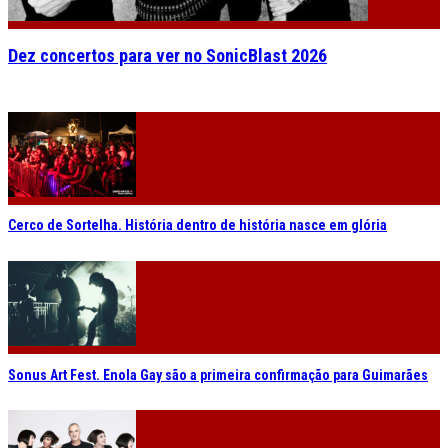
Dez concertos para ver no SonicBlast 2026
Cerco de Sortelha. História dentro de história nasce em glória
Sonus Art Fest. Enola Gay são a primeira confirmação para Guimarães