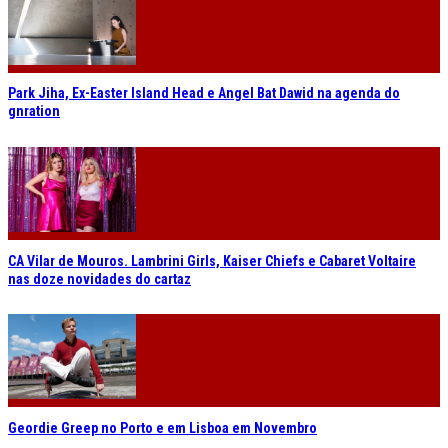
Park Jiha, Ex-Easter Island Head e Angel Bat Dawid na agenda do
gnration
CA Vilar de Mouros. Lambrini Girls, Kaiser Chiefs e Cabaret Voltaire
nas doze novidades do cartaz
Geordie Greep no Porto e em Lisboa em Novembro