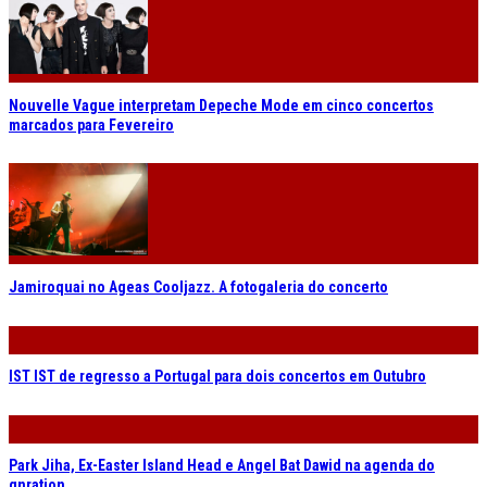
Nouvelle Vague interpretam Depeche Mode em cinco concertos
marcados para Fevereiro
Jamiroquai no Ageas Cooljazz. A fotogaleria do concerto
IST IST de regresso a Portugal para dois concertos em Outubro
Park Jiha, Ex-Easter Island Head e Angel Bat Dawid na agenda do
gnration