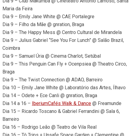
Dia 9 – Club Makumba @ Cineteatro António Lamoso, Santa
Maria da Feira
Dia 9 – Emily Jane White @ CAE Portalegre
Dia 9 – Filho da Mãe @ gnration, Braga
Dia 9 – The Happy Mess @ Centro Cultural de Mirandela
Dia 9 – Julius Gabriel “See You For Lunch” @ Salão Brazil,
Coimbra
Dia 9 – Samuel Úria @ Cinema Charlot, Setúbal
Dia 9 – This Penguin Can Fly + Ocenpsiea @ Theatro Circo,
Braga
Dia 9 – The Twist Connection @ ADAO, Barreiro
Dia 10 – Emily Jane White @ Laboratório das Artes, Ílhavo
Dia 14 – Odete + Ece Canli @ gnration, Braga
Dia 14 a 16 –
IberiumCafés Walk & Dance
@ Freamunde
Dia 15 – Ricardo Toscano & Gabriel Ferrandini @ Sala 6,
Barreiro
Dia 16 – Rodrigo Leão @ Teatro de Vila Real
Dia 16 – Tó Trips + Unsafe Space Garden + Clementine @