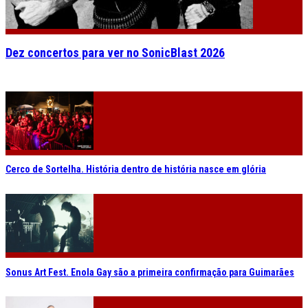
Dez concertos para ver no SonicBlast 2026
Cerco de Sortelha. História dentro de história nasce em glória
Sonus Art Fest. Enola Gay são a primeira confirmação para Guimarães