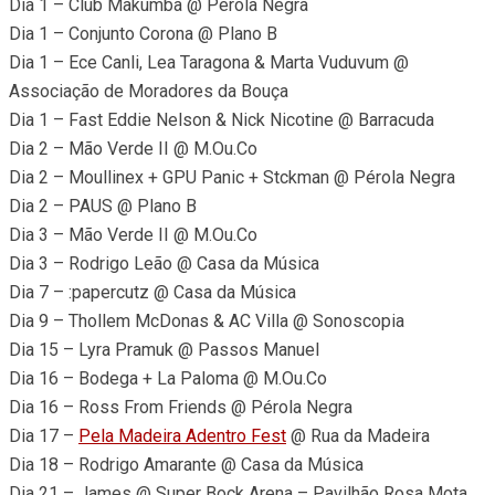
Dia 1 – Club Makumba @ Pérola Negra
Dia 1 – Conjunto Corona @ Plano B
Dia 1 – Ece Canli, Lea Taragona & Marta Vuduvum @
Associação de Moradores da Bouça
Dia 1 – Fast Eddie Nelson & Nick Nicotine @ Barracuda
Dia 2 – Mão Verde II @ M.Ou.Co
Dia 2 – Moullinex + GPU Panic + Stckman @ Pérola Negra
Dia 2 – PAUS @ Plano B
Dia 3 – Mão Verde II @ M.Ou.Co
Dia 3 – Rodrigo Leão @ Casa da Música
Dia 7 – :papercutz @ Casa da Música
Dia 9 – Thollem McDonas & AC Villa @ Sonoscopia
Dia 15 – Lyra Pramuk @ Passos Manuel
Dia 16 – Bodega + La Paloma @ M.Ou.Co
Dia 16 – Ross From Friends @ Pérola Negra
Dia 17 –
Pela Madeira Adentro Fest
@ Rua da Madeira
Dia 18 – Rodrigo Amarante @ Casa da Música
Dia 21 – James @ Super Bock Arena – Pavilhão Rosa Mota