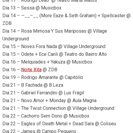
Dia 11 – Rodrigo Leão @ Teatro Maria Matos
Dia 13 – Sessa @ Musicbox
Dia 14 – —__–__ (More Eaze & Seth Graham) + Spellcaster @
ZDB
Dia 14 – Rosa Mimosa Y Sus Mariposas @ Village
Underground
Dia 15 – Noves Fora Nada @ Village Underground
Dia 15 – Odete + Ece Canli @ Teatro do Bairro Alto
Dia 16 – Melquiades + Yakuza @ Musicbox
Dia 16 –
Noite Xita
@ ZDB
Dia 19 – Rodrigo Amarante @ Capitólio
Dia 21 – B Fachada @ B.Leza
Dia 21 – Gabriel Ferrandini @ Lux Frágil
Dia 21 – Novo Amor + Monday @ Aula Magna
Dia 21 – The Twist Connection @ Village Underground
Dia 22 – Cachorro Sem Dono @ Musicbox
Dia 22 – Eagles of Death Metal + Dead Sara @ Coliseu
Dia 22 – James @ Campo Pequeno