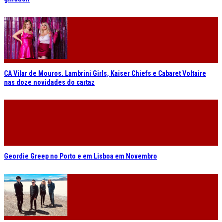
CA Vilar de Mouros. Lambrini Girls, Kaiser Chiefs e Cabaret Voltaire
nas doze novidades do cartaz
Geordie Greep no Porto e em Lisboa em Novembro
Mercury Rev com data dupla de celebração dos 25 anos de “All Is
Dream”