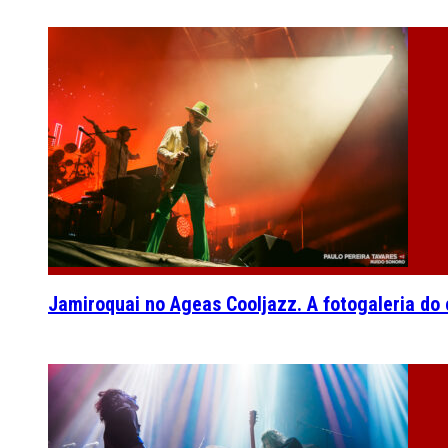
Jamiroquai no Ageas Cooljazz. A fotogaleria do