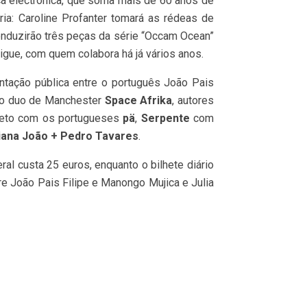
ca electrónica, que soma mais de 60 anos de
ria: Caroline Profanter tomará as rédeas de
nduzirão três peças da série “Occam Ocean”
digue, com quem colabora há já vários anos.
entação pública entre o português João Pais
 do duo de Manchester
Space Afrika
, autores
pleto com os portugueses
pä
,
Serpente
com
iana João + Pedro Tavares
.
al custa 25 euros, enquanto o bilhete diário
re João Pais Filipe e Manongo Mujica e Julia