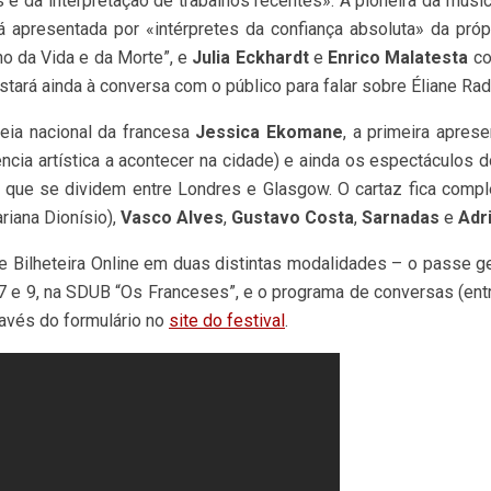
e da interpretação de trabalhos recentes». A pioneira da músi
á apresentada por «intérpretes da confiança absoluta» da próp
no da Vida e da Morte”, e
Julia Eckhardt
e
Enrico Malatesta
co
estará ainda à conversa com o público para falar sobre Éliane Ra
eia nacional da francesa
Jessica Ekomane
, a primeira apres
ncia artística a acontecer na cidade) e ainda os espectáculos
, que se dividem entre Londres e Glasgow. O cartaz fica com
iana Dionísio),
Vasco Alves
,
Gustavo Costa
,
Sarnadas
e
Adr
 Bilheteira Online em duas distintas modalidades – o passe ger
 7 e 9, na SDUB “Os Franceses”, e o programa de conversas (ent
ravés do formulário no
site do festival
.