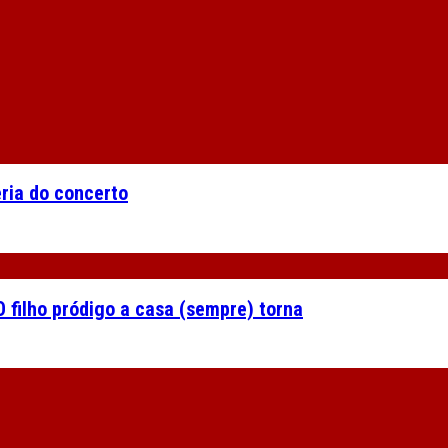
eria do concerto
 filho pródigo a casa (sempre) torna