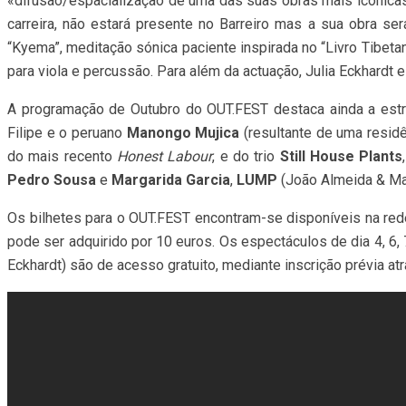
«difusão/espacialização de uma das suas obras mais icónicas 
carreira, não estará presente no Barreiro mas a sua obra ser
“Kyema”, meditação sónica paciente inspirada no “Livro Tibeta
para viola e percussão. Para além da actuação, Julia Eckhardt 
A programação de Outubro do OUT.FEST destaca ainda a estr
Filipe e o peruano
Manongo Mujica
(resultante de uma residê
do mais recento
Honest Labour
, e do trio
Still House Plants
Pedro Sousa
e
Margarida Garcia
,
LUMP
(João Almeida & Mar
Os bilhetes para o OUT.FEST encontram-se disponíveis na rede
pode ser adquirido por 10 euros. Os espectáculos de dia 4, 6,
Eckhardt) são de acesso gratuito, mediante inscrição prévia at